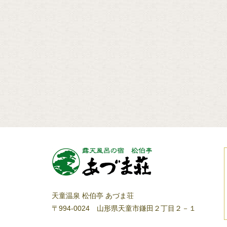
天童温泉 松伯亭 あづま荘
〒994-0024
山形県天童市鎌田２丁目２－１