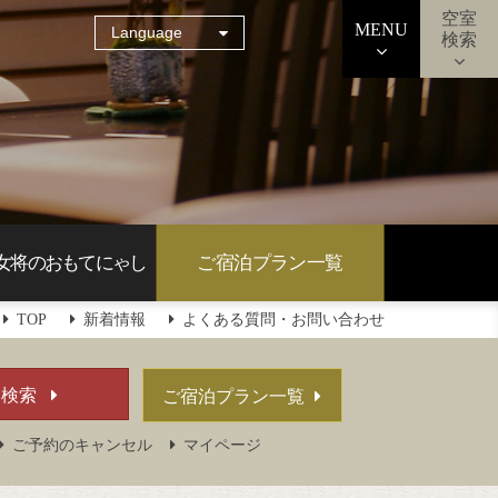
空室
MENU
Language
検索
女将の
おもてにゃし
ご宿泊プラン
一覧
TOP
新着情報
よくある質問・お問い合わせ
ご宿泊プラン一覧
ご予約のキャンセル
マイページ