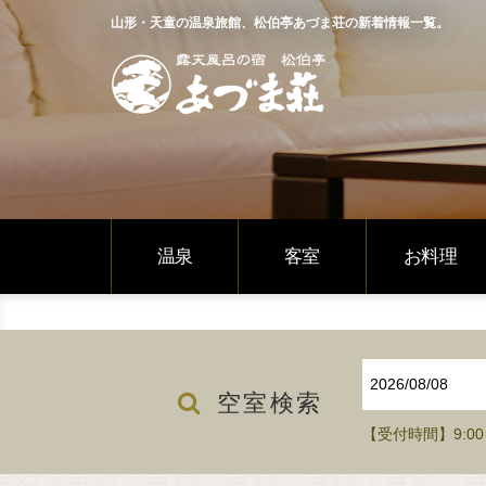
山形・天童の温泉旅館、松伯亭あづま荘の新着情報一覧。
温泉
客室
お料理
空室検索
【受付
時間
】9:00