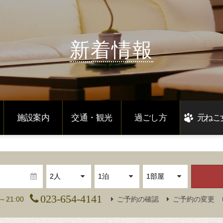
新着情報
施設案内
交通・観光
過ごし方
元ねこ
023-654-4141
～21:00
ご予約の確認
ご予約の変更